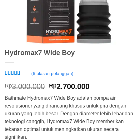
Hydromax7 Wide Boy
(
6
ulasan pelanggan)
Peringkat
6
5
Harga
Harga
3.000.000
2.700.000
Rp
Rp
dari 5
berdasarkan
aslinya
saat
penilaian
Bathmate Hydromax7 Wide Boy adalah pompa air
adalah:
ini
pelanggan
revolusioner yang dirancang khusus untuk pria dengan
Rp3.000.000.
adalah:
ukuran yang lebih besar. Dengan diameter lebih lebar dan
Rp2.700.000.
teknologi canggih, Hydromax7 Wide Boy memberikan
tekanan optimal untuk meningkatkan ukuran secara
signifikan.