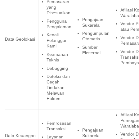
Pemasaran
yang
Afiliasi 
Disesuaikan
Waralaba
Pengajuan
Pengguna
Vendor P
Sukarela
Pengalaman
atau Pe
Pengumpulan
Kenali
Vendor 
Otomatis
Data Geolokasi
Pelanggan
Pemasar
Kami
Sumber
Vendor 
Eksternal
Keamanan
Transaks
Teknis
Pembaya
Debugging
Deteksi dan
Cegah
Tindakan
Melawan
Hukum
Afiliasi 
Pemega
Pemrosesan
Waralaba
Transaksi
Pengajuan
Vendor 
Data Keuangan
Sukarela
Layanan