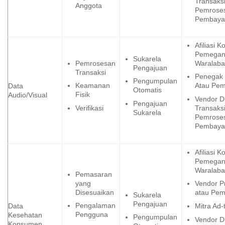
Transaksi
Anggota
Pemrose
Pembaya
Afiliasi 
Pemega
Sukarela
Pemrosesan
Waralaba
Pengajuan
Transaksi
Penegak
Pengumpulan
Keamanan
Atau Pem
Data
Otomatis
Fisik
Audio/Visual
Vendor 
Pengajuan
Verifikasi
Transaksi
Sukarela
Pemrose
Pembaya
Afiliasi 
Pemega
Waralaba
Pemasaran
yang
Vendor P
Disesuaikan
atau Pe
Sukarela
Pengajuan
Pengalaman
Data
Mitra Ad-
Pengguna
Kesehatan
Pengumpulan
Vendor 
Konsumen