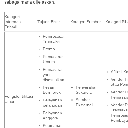
sebagaimana dijelaskan.
Kategori
Informasi
Tujuan Bisnis
Kategori Sumber
Kategori Pih
Pribadi
Pemrosesan
Transaksi
Promo
Pemasaran
Umum
Pemasaran
Afiliasi K
yang
Vendor P
disesuaikan
atau Pe
Penyerahan
Pesan
Vendor 
Sukarela
Bermerek
Pengidentifikasi
Pemasar
Sumber
Pelayanan
Umum
Vendor 
Eksternal
pelanggan
Transaksi
Pelayanan
Pemrose
Anggota
Pembaya
Keamanan