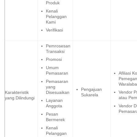
Produk
Kenali
Pelanggan
Kami
Verifikasi
Pemrosesan
Transaksi
Promosi
Umum
Afiliasi 
Pemasaran
Pemega
Pemasaran
Waralaba
yang
Pengajuan
Vendor P
Disesuaikan
Karakteristik
Sukarela
atau Pe
yang Dilindungi
Layanan
Vendor 
Anggota
Pemasar
Pesan
Bermerek
Kenali
Pelanggan