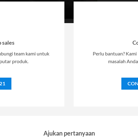
 sales
Co
bungi team kami untuk
Perlu bantuan? Kam
putar produk.
masalah Anda.
21
CON
Ajukan pertanyaan