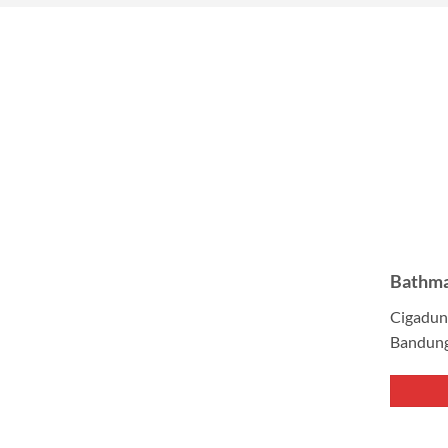
Bathma
Cigadun
Bandung,